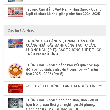
Trường Cao đẳng Việt Nam - Hàn Quốc - Quảng
Ngãi tổ chức Lễ Khai giảng năm học 2024-2025
Các tin tức khác
TRƯỜNG CAO ĐẲNG VIỆT NAM - HÀN QUỐC -
QUẢNG NGÃI ĐẨY MẠNH CÔNG TÁC TƯ VẤN,
HƯỚNG NGHIỆP TẠI CÁC TRƯỜNG THPT, THCS
TRÊN ĐỊA BÀN TỈNH
THÔNG BÁO Về việc cảnh báo kết quả học tập
đối với học sinh, sinh viên trong học kỳ 1, năm
học 2025 - 2026 (Đợt 5)
🌸 TẾT YÊU THƯƠNG – LAN TỎA NGHĨA TÌNH 🌸
THÔNG BÁO Về việc cho học sinh, sinh viên đi
học trở lại sau thời gian nghỉ học để phòng,
tránh bão KALMAEGI (Bão số 13)