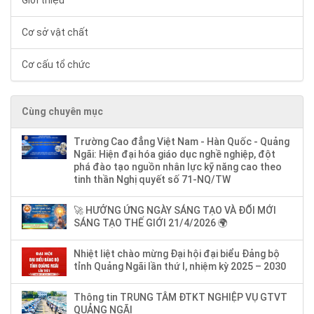
Giới thiệu
Cơ sở vật chất
Cơ cấu tổ chức
Cùng chuyên mục
Trường Cao đẳng Việt Nam - Hàn Quốc - Quảng
Ngãi: Hiện đại hóa giáo dục nghề nghiệp, đột
phá đào tạo nguồn nhân lực kỹ năng cao theo
tinh thần Nghị quyết số 71-NQ/TW
🚀 HƯỞNG ỨNG NGÀY SÁNG TẠO VÀ ĐỔI MỚI
SÁNG TẠO THẾ GIỚI 21/4/2026 🌍
Nhiệt liệt chào mừng Đại hội đại biểu Đảng bộ
tỉnh Quảng Ngãi lần thứ I, nhiệm kỳ 2025 – 2030
Thông tin TRUNG TÂM ĐTKT NGHIỆP VỤ GTVT
QUẢNG NGÃI