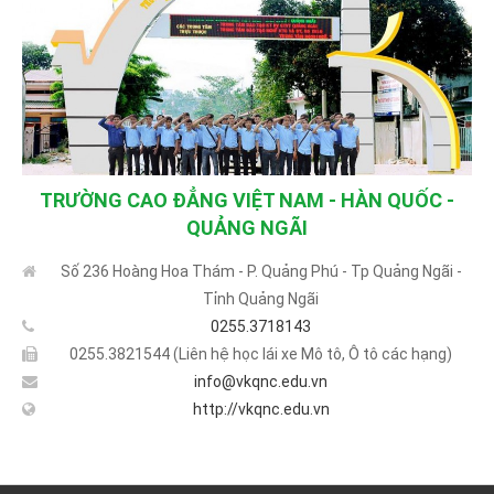
TRƯỜNG CAO ĐẲNG VIỆT NAM - HÀN QUỐC -
QUẢNG NGÃI
Số 236 Hoàng Hoa Thám - P. Quảng Phú - Tp Quảng Ngãi -
Tỉnh Quảng Ngãi
0255.3718143
0255.3821544 (Liên hệ học lái xe Mô tô, Ô tô các hạng)
info@vkqnc.edu.vn
http://vkqnc.edu.vn