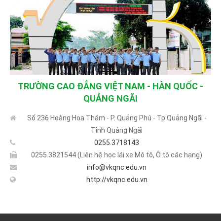
TRƯỜNG CAO ĐẲNG VIỆT NAM - HÀN QUỐC -
QUẢNG NGÃI
Số 236 Hoàng Hoa Thám - P. Quảng Phú - Tp Quảng Ngãi -
Tỉnh Quảng Ngãi
0255.3718143
0255.3821544 (Liên hệ học lái xe Mô tô, Ô tô các hạng)
info@vkqnc.edu.vn
http://vkqnc.edu.vn